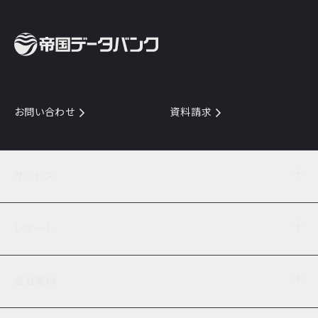
お問い合わせ
資料請求
サービス
目的からサービスを探す
レポート
サービス一覧を見る
TDB企業コード
倒産情報
データ連携サービス
会社案内
経済・経営
口座振替のご案内
業界動向