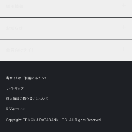
企業理念
TDB企業サーチ
ビジネスナレッジ
採用情報
事業内容
協力先専用コンテンツ
信用調査
ケーススタディ
お知らせ
データサービス
エピソードファイル
経営支援
社員インタビュー
ニュース
会社概要
仕事内容
会員向けサイト
セミナー情報
財務情報
募集要項・エントリー・マイページ
現在実施中のアンケート
全国事業所一覧
COSMOSNET
インターンシップ
共同研究実績
主要関連会社
TDB REPORT ONLINE
当サイトのご利用にあたって
動画でみる帝国データバンク
企業価値評価 Value Express
サイトマップ
数字でみる帝国データバンク
調査報告書に関するアンケート
個人情報の取り扱いについて
帝国データバンクの歴史
意外な所に帝国データバンク
RSSについて
Copyright TEIKOKU DATABANK, LTD. All Rights Reserved.