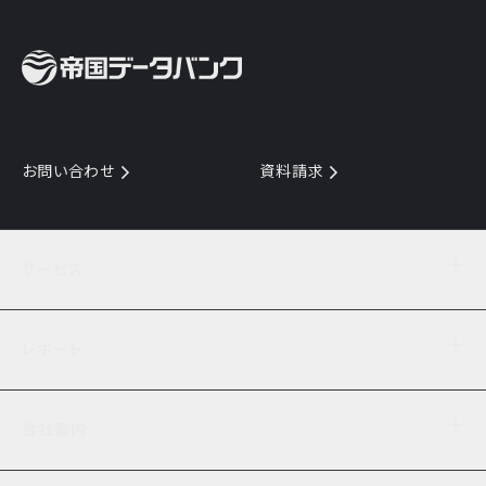
お問い合わせ
資料請求
サービス
目的からサービスを探す
レポート
サービス一覧を見る
TDB企業コード
倒産情報
データ連携サービス
会社案内
経済・経営
口座振替のご案内
業界動向