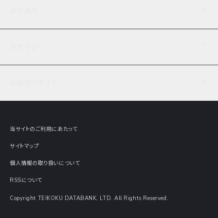
企業理念
TDB企業サーチ
ビジネスナレッジ
採用情報
事業内容
協力先専用コンテンツ
信用調査
ケーススタディ
お知らせ
データサービス
エピソードファイル
経営支援
社員インタビュー
ニュース
会社概要
仕事内容
会員向けサイト
セミナー情報
財務情報
募集要項・エントリー・マイページ
現在実施中のアンケート
全国事業所一覧
COSMOSNET
インターンシップ
共同研究実績
主要関連会社
TDB REPORT ONLINE
当サイトのご利用にあたって
動画でみる帝国データバンク
企業価値評価 Value Express
サイトマップ
数字でみる帝国データバンク
調査報告書に関するアンケート
個人情報の取り扱いについて
帝国データバンクの歴史
意外な所に帝国データバンク
RSSについて
Copyright TEIKOKU DATABANK, LTD. All Rights Reserved.