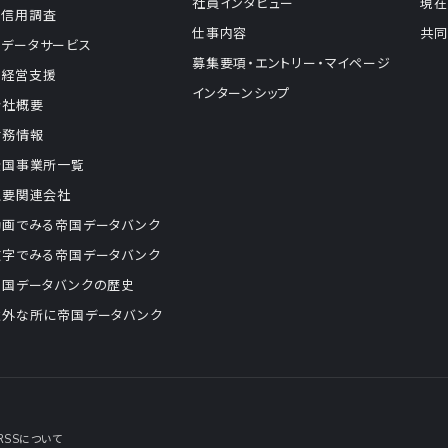
社員インタビュー
現在
信用調査
仕事内容
共同
データサービス
募集要項・エントリー・マイページ
経営支援
インターンシップ
会社概要
財務情報
全国事業所一覧
主要関連会社
動画でみる帝国データバンク
数字でみる帝国データバンク
帝国データバンクの歴史
意外な所に帝国データバンク
RSSについて