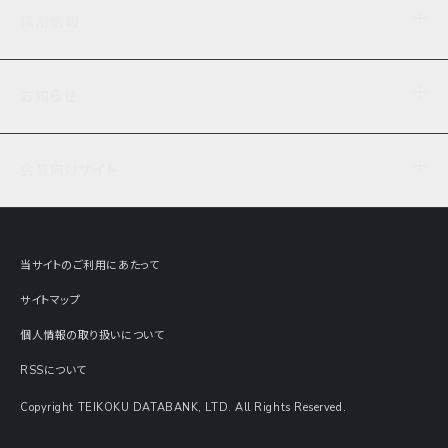
企業理念
TDB企業サーチ
ビジネスナレッジ
採用情報
事業内容
協力先専用コンテンツ
信用調査
ケーススタディ
お知らせ
データサービス
エピソードファイル
経営支援
社員インタビュー
ニュース
会社概要
仕事内容
会員向けサイト
セミナー情報
財務情報
募集要項・エントリー・マイページ
現在実施中のアンケート
全国事業所一覧
COSMOSNET
インターンシップ
共同研究実績
主要関連会社
TDB REPORT ONLINE
当サイトのご利用にあたって
動画でみる帝国データバンク
企業価値評価 Value Express
サイトマップ
数字でみる帝国データバンク
調査報告書に関するアンケート
個人情報の取り扱いについて
帝国データバンクの歴史
意外な所に帝国データバンク
RSSについて
Copyright TEIKOKU DATABANK, LTD. All Rights Reserved.