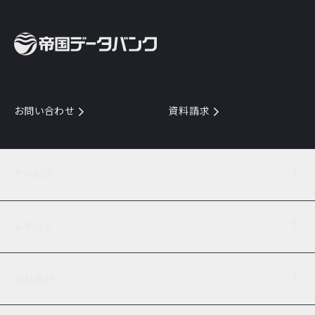
お問い合わせ
資料請求
サービス
目的からサービスを探す
レポート
サービス一覧を見る
TDB企業コード
倒産情報
データ連携サービス
会社案内
経済・経営
口座振替のご案内
業界動向