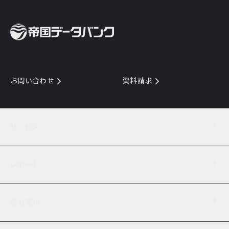
お問い合わせ
資料請求
サービス
目的からサービスを探す
レポート
サービス一覧を見る
TDB企業コード
倒産情報
データ連携サービス
会社案内
経済・経営
口座振替のご案内
業界動向