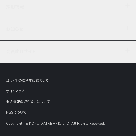
企業理念
TDB企業サーチ
ビジネスナレッジ
採用情報
事業内容
協力先専用コンテンツ
信用調査
ケーススタディ
お知らせ
データサービス
エピソードファイル
経営支援
社員インタビュー
ニュース
会社概要
仕事内容
会員向けサイト
セミナー情報
財務情報
募集要項・エントリー・マイページ
現在実施中のアンケート
全国事業所一覧
COSMOSNET
インターンシップ
共同研究実績
主要関連会社
TDB REPORT ONLINE
当サイトのご利用にあたって
動画でみる帝国データバンク
企業価値評価 Value Express
サイトマップ
数字でみる帝国データバンク
調査報告書に関するアンケート
個人情報の取り扱いについて
帝国データバンクの歴史
意外な所に帝国データバンク
RSSについて
Copyright TEIKOKU DATABANK, LTD. All Rights Reserved.