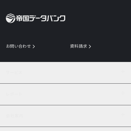
お問い合わせ
資料請求
サービス
目的からサービスを探す
レポート
サービス一覧を見る
TDB企業コード
倒産情報
データ連携サービス
会社案内
経済・経営
口座振替のご案内
業界動向