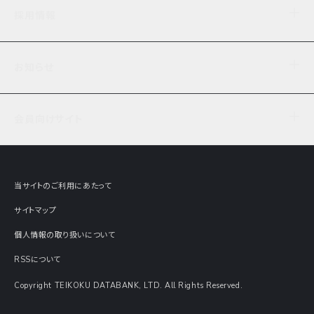
企業理念
TDB企業サーチ
ビジネスナレッジ
採用情報
事業内容
協力先専用コンテンツ
信用調査
ケーススタディ
お知らせ
データサービス
エピソードファイル
経営支援
社員インタビュー
ニュース
会社概要
仕事内容
会員向けサイト
セミナー情報
財務情報
募集要項・エントリー・マイページ
現在実施中のアンケート
全国事業所一覧
COSMOSNET
インターンシップ
共同研究実績
主要関連会社
TDB REPORT ONLINE
当サイトのご利用にあたって
動画でみる帝国データバンク
企業価値評価 Value Express
サイトマップ
数字でみる帝国データバンク
調査報告書に関するアンケート
個人情報の取り扱いについて
帝国データバンクの歴史
意外な所に帝国データバンク
RSSについて
Copyright TEIKOKU DATABANK, LTD. All Rights Reserved.