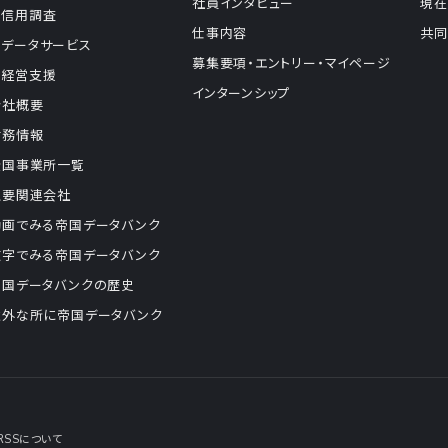
社員インタビュー
現在
信用調査
仕事内容
共同
データサービス
募集要項・エントリー・マイページ
経営支援
インターンシップ
会社概要
財務情報
全国事業所一覧
主要関連会社
動画でみる帝国データバンク
数字でみる帝国データバンク
帝国データバンクの歴史
意外な所に帝国データバンク
RSSについて