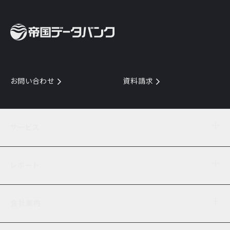
お問い合わせ
資料請求
サービス
目的からサービスを探す
レポート
サービス一覧を見る
TDB企業コード
倒産情報
データ連携サービス
会社案内
経済・経営
口座振替のご案内
業界動向