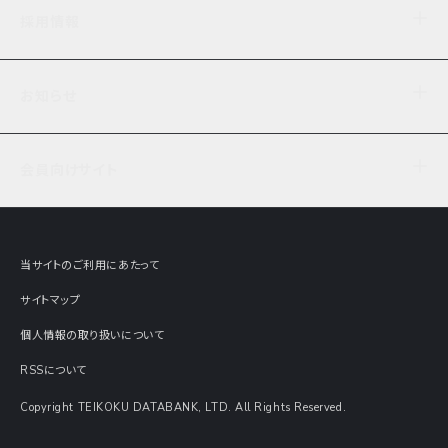
企業理念
TDB企業サーチ
ビジネスナレッジ
採用情報
事業内容
協力先専用コンテンツ
信用調査
ケーススタディ
お知らせ
データサービス
エピソードファイル
経営支援
社員インタビュー
ニュース
会社概要
仕事内容
会員向けサイト
セミナー情報
財務情報
募集要項・エントリー・マイページ
現在実施中のアンケート
全国事業所一覧
COSMOSNET
インターンシップ
共同研究実績
主要関連会社
TDB REPORT ONLINE
当サイトのご利用にあたって
動画でみる帝国データバンク
企業価値評価 Value Express
サイトマップ
数字でみる帝国データバンク
調査報告書に関するアンケート
個人情報の取り扱いについて
帝国データバンクの歴史
意外な所に帝国データバンク
RSSについて
Copyright TEIKOKU DATABANK, LTD. All Rights Reserved.