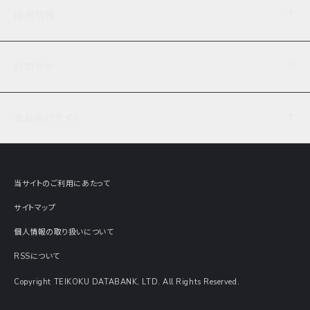
企業理念
TDB企業サーチ
ビジネスナレッジ
採用情報
事業内容
協力先専用コンテンツ
信用調査
ケーススタディ
お知らせ
データサービス
エピソードファイル
経営支援
社員インタビュー
ニュース
会社概要
仕事内容
会員向けサイト
セミナー情報
財務情報
募集要項・エントリー・マイページ
現在実施中のアンケート
全国事業所一覧
COSMOSNET
インターンシップ
共同研究実績
主要関連会社
TDB REPORT ONLINE
当サイトのご利用にあたって
動画でみる帝国データバンク
企業価値評価 Value Express
サイトマップ
数字でみる帝国データバンク
調査報告書に関するアンケート
個人情報の取り扱いについて
帝国データバンクの歴史
意外な所に帝国データバンク
RSSについて
Copyright TEIKOKU DATABANK, LTD. All Rights Reserved.