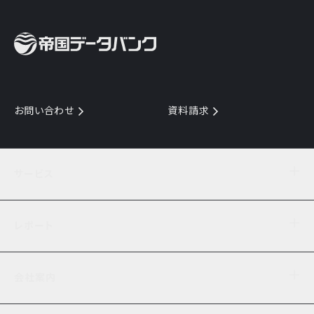
お問い合わせ
資料請求
サービス
目的からサービスを探す
レポート
サービス一覧を見る
TDB企業コード
倒産情報
データ連携サービス
会社案内
経済・経営
口座振替のご案内
業界動向