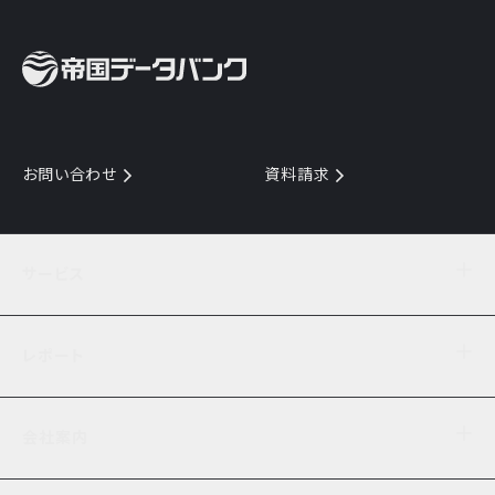
お問い合わせ
資料請求
サービス
目的からサービスを探す
レポート
サービス一覧を見る
TDB企業コード
倒産情報
データ連携サービス
会社案内
経済・経営
口座振替のご案内
業界動向