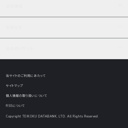
企業理念
TDB企業サーチ
ビジネスナレッジ
採用情報
事業内容
協力先専用コンテンツ
信用調査
ケーススタディ
お知らせ
データサービス
エピソードファイル
経営支援
社員インタビュー
ニュース
会社概要
仕事内容
会員向けサイト
セミナー情報
財務情報
募集要項・エントリー・マイページ
現在実施中のアンケート
全国事業所一覧
COSMOSNET
インターンシップ
共同研究実績
主要関連会社
TDB REPORT ONLINE
当サイトのご利用にあたって
動画でみる帝国データバンク
企業価値評価 Value Express
サイトマップ
数字でみる帝国データバンク
調査報告書に関するアンケート
個人情報の取り扱いについて
帝国データバンクの歴史
意外な所に帝国データバンク
RSSについて
Copyright TEIKOKU DATABANK, LTD. All Rights Reserved.