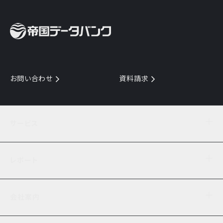
お問い合わせ
資料請求
サービス
目的からサービスを探す
レポート
サービス一覧を見る
TDB企業コード
倒産情報
データ連携サービス
会社案内
経済・経営
口座振替のご案内
業界動向