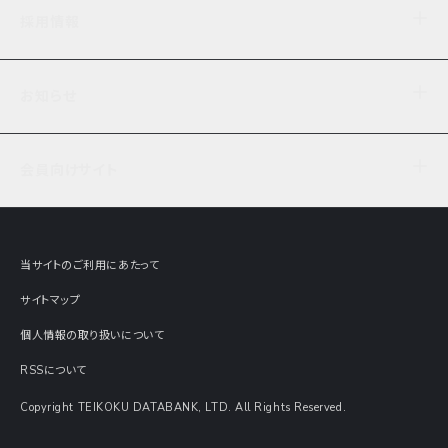
企業理念
TDB企業サーチ
ビジネスナレッジ
採用情報
事業内容
協力先専用コンテンツ
信用調査
ケーススタディ
お知らせ
データサービス
エピソードファイル
経営支援
社員インタビュー
ニュース
会社概要
仕事内容
会員向けサイト
セミナー情報
財務情報
募集要項・エントリー・マイページ
現在実施中のアンケート
全国事業所一覧
COSMOSNET
インターンシップ
共同研究実績
主要関連会社
TDB REPORT ONLINE
当サイトのご利用にあたって
動画でみる帝国データバンク
企業価値評価 Value Express
サイトマップ
数字でみる帝国データバンク
調査報告書に関するアンケート
個人情報の取り扱いについて
帝国データバンクの歴史
意外な所に帝国データバンク
RSSについて
Copyright TEIKOKU DATABANK, LTD. All Rights Reserved.