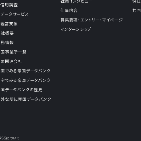
社員インタビュー
現在
信用調査
仕事内容
共同
データサービス
募集要項・エントリー・マイページ
経営支援
インターンシップ
会社概要
財務情報
全国事業所一覧
主要関連会社
動画でみる帝国データバンク
数字でみる帝国データバンク
帝国データバンクの歴史
意外な所に帝国データバンク
RSSについて