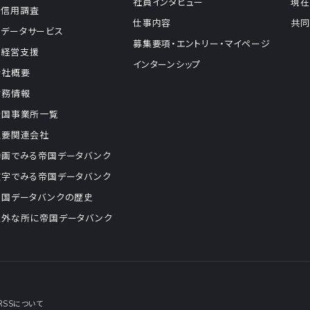
社員インタビュー
現在
信用調査
仕事内容
共同
データサービス
募集要項・エントリー・マイページ
経営支援
インターンシップ
会社概要
財務情報
全国事業所一覧
主要関連会社
動画でみる帝国データバンク
数字でみる帝国データバンク
帝国データバンクの歴史
意外な所に帝国データバンク
RSSについて