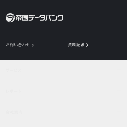
お問い合わせ
資料請求
サービス
目的からサービスを探す
レポート
サービス一覧を見る
TDB企業コード
倒産情報
データ連携サービス
会社案内
経済・経営
口座振替のご案内
業界動向