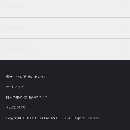
企業理念
TDB企業サーチ
ビジネスナレッジ
採用情報
事業内容
協力先専用コンテンツ
信用調査
ケーススタディ
お知らせ
データサービス
エピソードファイル
経営支援
社員インタビュー
ニュース
会社概要
仕事内容
会員向けサイト
セミナー情報
財務情報
募集要項・エントリー・マイページ
現在実施中のアンケート
全国事業所一覧
COSMOSNET
インターンシップ
共同研究実績
主要関連会社
TDB REPORT ONLINE
当サイトのご利用にあたって
動画でみる帝国データバンク
企業価値評価 Value Express
サイトマップ
数字でみる帝国データバンク
調査報告書に関するアンケート
個人情報の取り扱いについて
帝国データバンクの歴史
意外な所に帝国データバンク
RSSについて
Copyright TEIKOKU DATABANK, LTD. All Rights Reserved.