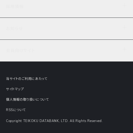
企業理念
TDB企業サーチ
ビジネスナレッジ
採用情報
事業内容
協力先専用コンテンツ
信用調査
ケーススタディ
お知らせ
データサービス
エピソードファイル
経営支援
社員インタビュー
ニュース
会社概要
仕事内容
会員向けサイト
セミナー情報
財務情報
募集要項・エントリー・マイページ
現在実施中のアンケート
全国事業所一覧
COSMOSNET
インターンシップ
共同研究実績
主要関連会社
TDB REPORT ONLINE
当サイトのご利用にあたって
動画でみる帝国データバンク
企業価値評価 Value Express
サイトマップ
数字でみる帝国データバンク
調査報告書に関するアンケート
個人情報の取り扱いについて
帝国データバンクの歴史
意外な所に帝国データバンク
RSSについて
Copyright TEIKOKU DATABANK, LTD. All Rights Reserved.