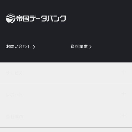
お問い合わせ
資料請求
サービス
目的からサービスを探す
レポート
サービス一覧を見る
TDB企業コード
倒産情報
データ連携サービス
会社案内
経済・経営
口座振替のご案内
業界動向