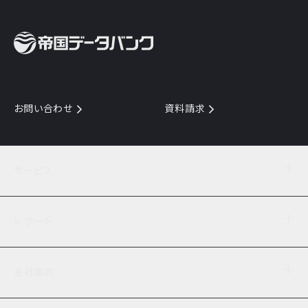
お問い合わせ
資料請求
サービス
目的からサービスを探す
レポート
サービス一覧を見る
TDB企業コード
倒産情報
データ連携サービス
会社案内
経済・経営
口座振替のご案内
業界動向