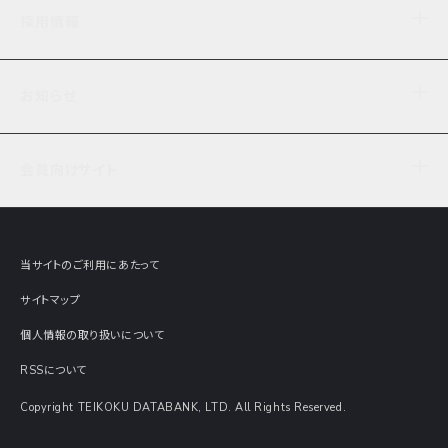
企業理念
TDB企業サーチ
ビジネスナレッジ
採用情報
事業内容
協力先専用コンテンツ
信用調査
ケーススタディ
お知らせ
データサービス
エピソードファイル
経営支援
社員インタビュー
ニュース
会社概要
仕事内容
会員向けサイト
セミナー情報
財務情報
募集要項・エントリー・マイページ
現在実施中のアンケート
全国事業所一覧
COSMOSNET
インターンシップ
共同研究実績
主要関連会社
TDB REPORT ONLINE
当サイトのご利用にあたって
動画でみる帝国データバンク
企業価値評価 Value Express
サイトマップ
数字でみる帝国データバンク
調査報告書に関するアンケート
個人情報の取り扱いについて
帝国データバンクの歴史
意外な所に帝国データバンク
RSSについて
Copyright TEIKOKU DATABANK, LTD. All Rights Reserved.