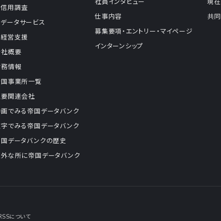
社員インタビュー
現在
信用調査
仕事内容
共同
データサービス
募集要項・エントリー・マイページ
経営支援
インターンシップ
会社概要
財務情報
全国事業所一覧
主要関連会社
動画でみる帝国データバンク
数字でみる帝国データバンク
帝国データバンクの歴史
意外な所に帝国データバンク
RSSについて