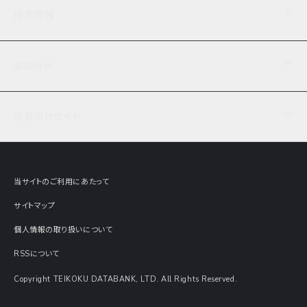
企業理念
TDB企業サーチ
ビジネスナレッジ
採用情報
事業内容
協力先専用コンテンツ
信用調査
ケーススタディ
お知らせ
データサービス
エピソードファイル
経営支援
社員インタビュー
ニュース
会社概要
仕事内容
会員向けサイト
セミナー情報
財務情報
募集要項・エントリー・マイページ
現在実施中のアンケート
全国事業所一覧
COSMOSNET
インターンシップ
共同研究実績
主要関連会社
TDB REPORT ONLINE
当サイトのご利用にあたって
動画でみる帝国データバンク
企業価値評価 Value Express
サイトマップ
数字でみる帝国データバンク
調査報告書に関するアンケート
個人情報の取り扱いについて
帝国データバンクの歴史
意外な所に帝国データバンク
RSSについて
Copyright TEIKOKU DATABANK, LTD. All Rights Reserved.