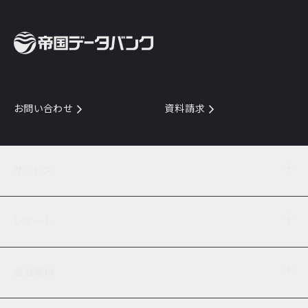
お問い合わせ
資料請求
サービス
目的からサービスを探す
レポート
サービス一覧を見る
TDB企業コード
倒産情報
データ連携サービス
会社案内
経済・経営
口座振替のご案内
業界動向