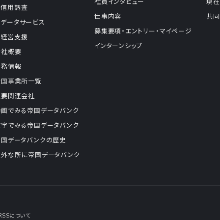
社員インタビュー
現在
信用調査
仕事内容
共同
データサービス
募集要項・エントリー・マイページ
経営支援
インターンシップ
会社概要
財務情報
全国事業所一覧
主要関連会社
動画でみる帝国データバンク
数字でみる帝国データバンク
帝国データバンクの歴史
意外な所に帝国データバンク
RSSについて