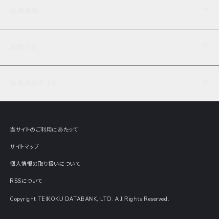
企業理念
TDB企業サーチ
ビジネスナレッジ
採用情報
事業内容
協力先専用コンテンツ
信用調査
ケーススタディ
お知らせ
データサービス
エピソードファイル
経営支援
社員インタビュー
ニュース
会社概要
仕事内容
会員向けサイト
セミナー情報
財務情報
募集要項・エントリー・マイページ
現在実施中のアンケート
全国事業所一覧
COSMOSNET
インターンシップ
共同研究実績
主要関連会社
TDB REPORT ONLINE
当サイトのご利用にあたって
動画でみる帝国データバンク
企業価値評価 Value Express
サイトマップ
数字でみる帝国データバンク
調査報告書に関するアンケート
個人情報の取り扱いについて
帝国データバンクの歴史
意外な所に帝国データバンク
RSSについて
Copyright TEIKOKU DATABANK, LTD. All Rights Reserved.