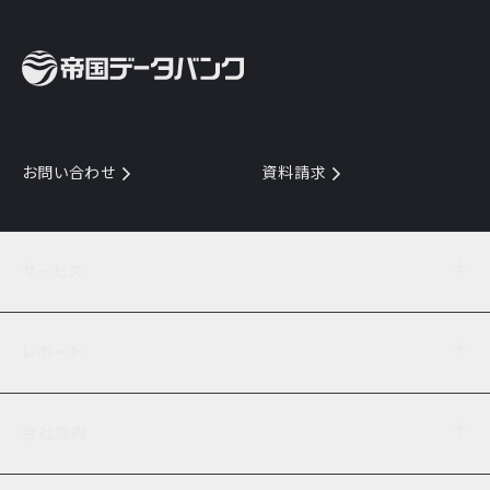
お問い合わせ
資料請求
サービス
目的からサービスを探す
レポート
サービス一覧を見る
TDB企業コード
倒産情報
データ連携サービス
会社案内
経済・経営
口座振替のご案内
業界動向