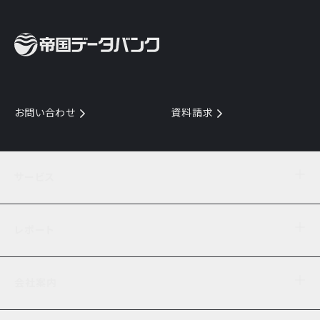
お問い合わせ
資料請求
サービス
目的からサービスを探す
レポート
サービス一覧を見る
TDB企業コード
倒産情報
データ連携サービス
会社案内
経済・経営
口座振替のご案内
業界動向