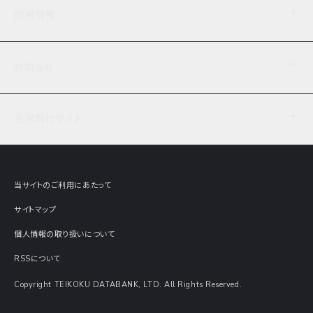
企業理念
TDB企業サーチ
ビジネスナレッジ
採用情報
事業内容
協力先専用コンテンツ
信用調査
ケーススタディ
お知らせ
データサービス
エピソードファイル
経営支援
社員インタビュー
ニュース
会社概要
仕事内容
会員向けサイト
セミナー情報
財務情報
募集要項・エントリー・マイページ
現在実施中のアンケート
全国事業所一覧
COSMOSNET
インターンシップ
共同研究実績
主要関連会社
TDB REPORT ONLINE
当サイトのご利用にあたって
動画でみる帝国データバンク
企業価値評価 Value Express
サイトマップ
数字でみる帝国データバンク
調査報告書に関するアンケート
個人情報の取り扱いについて
帝国データバンクの歴史
意外な所に帝国データバンク
RSSについて
Copyright TEIKOKU DATABANK, LTD. All Rights Reserved.