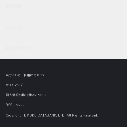
企業理念
TDB企業サーチ
ビジネスナレッジ
採用情報
事業内容
協力先専用コンテンツ
信用調査
ケーススタディ
お知らせ
データサービス
エピソードファイル
経営支援
社員インタビュー
ニュース
会社概要
仕事内容
会員向けサイト
セミナー情報
財務情報
募集要項・エントリー・マイページ
現在実施中のアンケート
全国事業所一覧
COSMOSNET
インターンシップ
共同研究実績
主要関連会社
TDB REPORT ONLINE
当サイトのご利用にあたって
動画でみる帝国データバンク
企業価値評価 Value Express
サイトマップ
数字でみる帝国データバンク
調査報告書に関するアンケート
個人情報の取り扱いについて
帝国データバンクの歴史
意外な所に帝国データバンク
RSSについて
Copyright TEIKOKU DATABANK, LTD. All Rights Reserved.