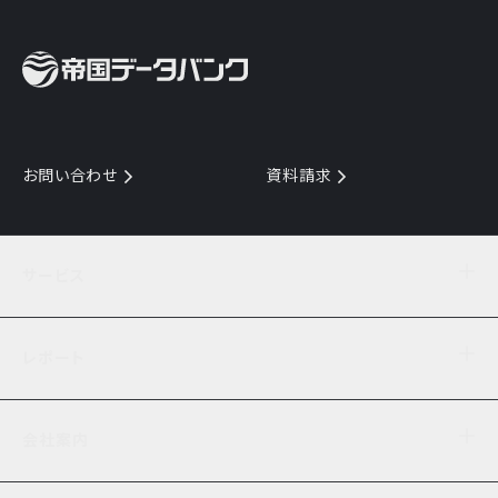
お問い合わせ
資料請求
サービス
目的からサービスを探す
レポート
サービス一覧を見る
TDB企業コード
倒産情報
データ連携サービス
会社案内
経済・経営
口座振替のご案内
業界動向