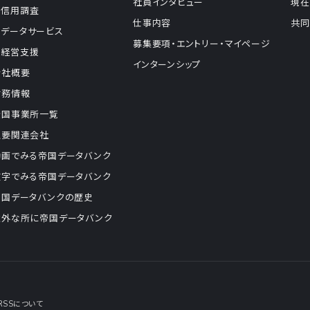
社員インタビュー
現在
信用調査
仕事内容
共同
データサービス
募集要項・エントリー・マイページ
経営支援
インターンシップ
会社概要
財務情報
全国事業所一覧
主要関連会社
動画でみる帝国データバンク
数字でみる帝国データバンク
帝国データバンクの歴史
意外な所に帝国データバンク
RSSについて