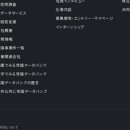
社員インタビュー
現在
信用調査
仕事内容
共同
データサービス
募集要項・エントリー・マイページ
経営支援
インターンシップ
会社概要
財務情報
全国事業所一覧
主要関連会社
動画でみる帝国データバンク
数字でみる帝国データバンク
帝国データバンクの歴史
意外な所に帝国データバンク
RSSについて