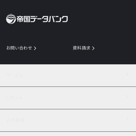
お問い合わせ
資料請求
サービス
目的からサービスを探す
レポート
サービス一覧を見る
TDB企業コード
倒産情報
データ連携サービス
会社案内
経済・経営
口座振替のご案内
業界動向