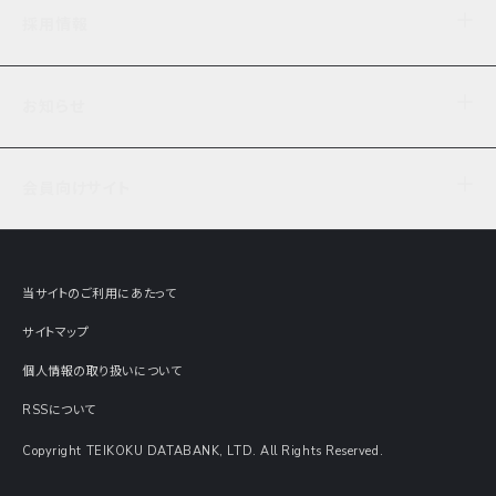
企業理念
TDB企業サーチ
ビジネスナレッジ
採用情報
事業内容
協力先専用コンテンツ
信用調査
ケーススタディ
お知らせ
データサービス
エピソードファイル
経営支援
社員インタビュー
ニュース
会社概要
仕事内容
会員向けサイト
セミナー情報
財務情報
募集要項・エントリー・マイページ
現在実施中のアンケート
全国事業所一覧
COSMOSNET
インターンシップ
共同研究実績
主要関連会社
TDB REPORT ONLINE
当サイトのご利用にあたって
動画でみる帝国データバンク
企業価値評価 Value Express
サイトマップ
数字でみる帝国データバンク
調査報告書に関するアンケート
個人情報の取り扱いについて
帝国データバンクの歴史
意外な所に帝国データバンク
RSSについて
Copyright TEIKOKU DATABANK, LTD. All Rights Reserved.