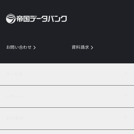
お問い合わせ
資料請求
サービス
目的からサービスを探す
レポート
サービス一覧を見る
TDB企業コード
倒産情報
データ連携サービス
会社案内
経済・経営
口座振替のご案内
業界動向