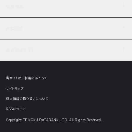
企業理念
TDB企業サーチ
ビジネスナレッジ
採用情報
事業内容
協力先専用コンテンツ
信用調査
ケーススタディ
お知らせ
データサービス
エピソードファイル
経営支援
社員インタビュー
ニュース
会社概要
仕事内容
会員向けサイト
セミナー情報
財務情報
募集要項・エントリー・マイページ
現在実施中のアンケート
全国事業所一覧
COSMOSNET
インターンシップ
共同研究実績
主要関連会社
TDB REPORT ONLINE
当サイトのご利用にあたって
動画でみる帝国データバンク
企業価値評価 Value Express
サイトマップ
数字でみる帝国データバンク
調査報告書に関するアンケート
個人情報の取り扱いについて
帝国データバンクの歴史
意外な所に帝国データバンク
RSSについて
Copyright TEIKOKU DATABANK, LTD. All Rights Reserved.