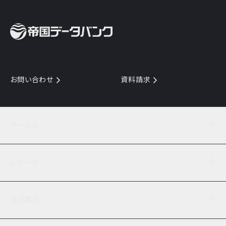
お問い合わせ
資料請求
サービス
目的からサービスを探す
レポート
サービス一覧を見る
TDB企業コード
倒産情報
データ連携サービス
会社案内
経済・経営
口座振替のご案内
業界動向