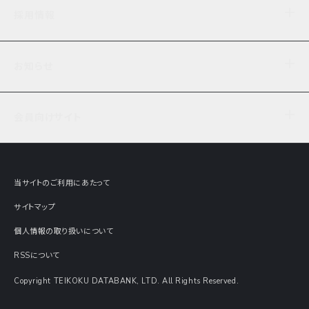
企業理念
TDB企業サーチ
ビジネスナレッジ
採用情報
事業内容
協力先専用コンテンツ
信用調査
ケーススタディ
お知らせ
データサービス
エピソードファイル
経営支援
社員インタビュー
ニュース
会社概要
仕事内容
会員向けサイト
セミナー情報
財務情報
募集要項・エントリー・マイページ
現在実施中のアンケート
全国事業所一覧
COSMOSNET
インターンシップ
共同研究実績
主要関連会社
TDB REPORT ONLINE
当サイトのご利用にあたって
動画でみる帝国データバンク
企業価値評価 Value Express
サイトマップ
数字でみる帝国データバンク
調査報告書に関するアンケート
個人情報の取り扱いについて
帝国データバンクの歴史
意外な所に帝国データバンク
RSSについて
Copyright TEIKOKU DATABANK, LTD. All Rights Reserved.