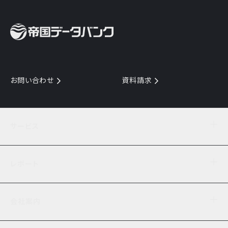
お問い合わせ
資料請求
サービス
目的からサービスを探す
レポート
サービス一覧を見る
TDB企業コード
倒産情報
データ連携サービス
会社案内
経済・経営
口座振替のご案内
業界動向