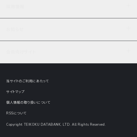
企業理念
TDB企業サーチ
ビジネスナレッジ
採用情報
事業内容
協力先専用コンテンツ
信用調査
ケーススタディ
お知らせ
データサービス
エピソードファイル
経営支援
社員インタビュー
ニュース
会社概要
仕事内容
会員向けサイト
セミナー情報
財務情報
募集要項・エントリー・マイページ
現在実施中のアンケート
全国事業所一覧
COSMOSNET
インターンシップ
共同研究実績
主要関連会社
TDB REPORT ONLINE
当サイトのご利用にあたって
動画でみる帝国データバンク
企業価値評価 Value Express
サイトマップ
数字でみる帝国データバンク
調査報告書に関するアンケート
個人情報の取り扱いについて
帝国データバンクの歴史
意外な所に帝国データバンク
RSSについて
Copyright TEIKOKU DATABANK, LTD. All Rights Reserved.