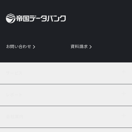
お問い合わせ
資料請求
サービス
目的からサービスを探す
レポート
サービス一覧を見る
TDB企業コード
倒産情報
データ連携サービス
会社案内
経済・経営
口座振替のご案内
業界動向