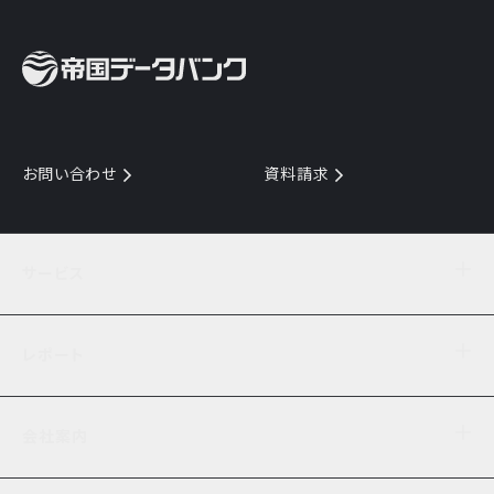
お問い合わせ
資料請求
サービス
目的からサービスを探す
レポート
サービス一覧を見る
TDB企業コード
倒産情報
データ連携サービス
会社案内
経済・経営
口座振替のご案内
業界動向