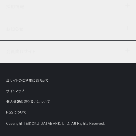
企業理念
TDB企業サーチ
ビジネスナレッジ
採用情報
事業内容
協力先専用コンテンツ
信用調査
ケーススタディ
お知らせ
データサービス
エピソードファイル
経営支援
社員インタビュー
ニュース
会社概要
仕事内容
会員向けサイト
セミナー情報
財務情報
募集要項・エントリー・マイページ
現在実施中のアンケート
全国事業所一覧
COSMOSNET
インターンシップ
共同研究実績
主要関連会社
TDB REPORT ONLINE
当サイトのご利用にあたって
動画でみる帝国データバンク
企業価値評価 Value Express
サイトマップ
数字でみる帝国データバンク
調査報告書に関するアンケート
個人情報の取り扱いについて
帝国データバンクの歴史
意外な所に帝国データバンク
RSSについて
Copyright TEIKOKU DATABANK, LTD. All Rights Reserved.