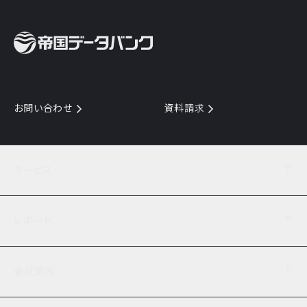
お問い合わせ
資料請求
サービス
目的からサービスを探す
レポート
サービス一覧を見る
TDB企業コード
倒産情報
データ連携サービス
会社案内
経済・経営
口座振替のご案内
業界動向