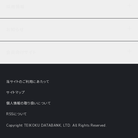
企業理念
TDB企業サーチ
ビジネスナレッジ
採用情報
事業内容
協力先専用コンテンツ
信用調査
ケーススタディ
お知らせ
データサービス
エピソードファイル
経営支援
社員インタビュー
ニュース
会社概要
仕事内容
会員向けサイト
セミナー情報
財務情報
募集要項・エントリー・マイページ
現在実施中のアンケート
全国事業所一覧
COSMOSNET
インターンシップ
共同研究実績
主要関連会社
TDB REPORT ONLINE
当サイトのご利用にあたって
動画でみる帝国データバンク
企業価値評価 Value Express
サイトマップ
数字でみる帝国データバンク
調査報告書に関するアンケート
個人情報の取り扱いについて
帝国データバンクの歴史
意外な所に帝国データバンク
RSSについて
Copyright TEIKOKU DATABANK, LTD. All Rights Reserved.