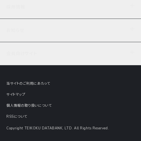
企業理念
TDB企業サーチ
ビジネスナレッジ
採用情報
事業内容
協力先専用コンテンツ
信用調査
ケーススタディ
お知らせ
データサービス
エピソードファイル
経営支援
社員インタビュー
ニュース
会社概要
仕事内容
会員向けサイト
セミナー情報
財務情報
募集要項・エントリー・マイページ
現在実施中のアンケート
全国事業所一覧
COSMOSNET
インターンシップ
共同研究実績
主要関連会社
TDB REPORT ONLINE
当サイトのご利用にあたって
動画でみる帝国データバンク
企業価値評価 Value Express
サイトマップ
数字でみる帝国データバンク
調査報告書に関するアンケート
個人情報の取り扱いについて
帝国データバンクの歴史
意外な所に帝国データバンク
RSSについて
Copyright TEIKOKU DATABANK, LTD. All Rights Reserved.