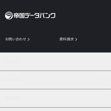
お問い合わせ
資料請求
サービス
目的からサービスを探す
レポート
サービス一覧を見る
TDB企業コード
倒産情報
データ連携サービス
会社案内
経済・経営
口座振替のご案内
業界動向