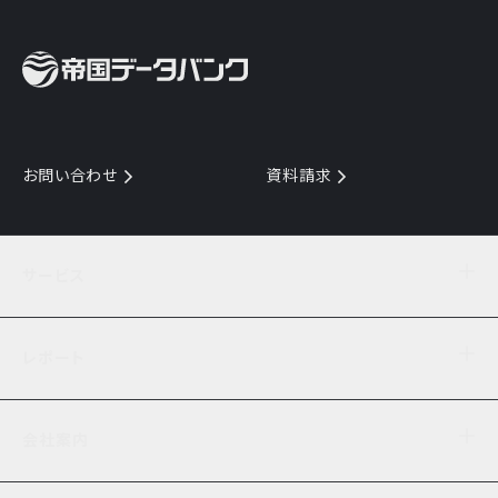
お問い合わせ
資料請求
サービス
目的からサービスを探す
レポート
サービス一覧を見る
TDB企業コード
倒産情報
データ連携サービス
会社案内
経済・経営
口座振替のご案内
業界動向