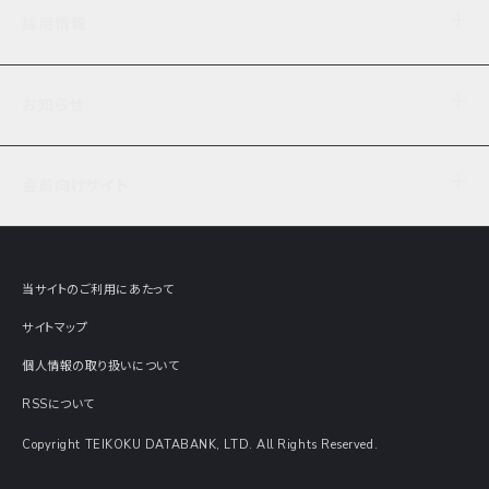
企業理念
TDB企業サーチ
ビジネスナレッジ
採用情報
事業内容
協力先専用コンテンツ
信用調査
ケーススタディ
お知らせ
データサービス
エピソードファイル
経営支援
社員インタビュー
ニュース
会社概要
仕事内容
会員向けサイト
セミナー情報
財務情報
募集要項・エントリー・マイページ
現在実施中のアンケート
全国事業所一覧
COSMOSNET
インターンシップ
共同研究実績
主要関連会社
TDB REPORT ONLINE
当サイトのご利用にあたって
動画でみる帝国データバンク
企業価値評価 Value Express
サイトマップ
数字でみる帝国データバンク
調査報告書に関するアンケート
個人情報の取り扱いについて
帝国データバンクの歴史
意外な所に帝国データバンク
RSSについて
Copyright TEIKOKU DATABANK, LTD. All Rights Reserved.