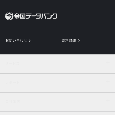
お問い合わせ
資料請求
サービス
目的からサービスを探す
レポート
サービス一覧を見る
TDB企業コード
倒産情報
データ連携サービス
会社案内
経済・経営
口座振替のご案内
業界動向