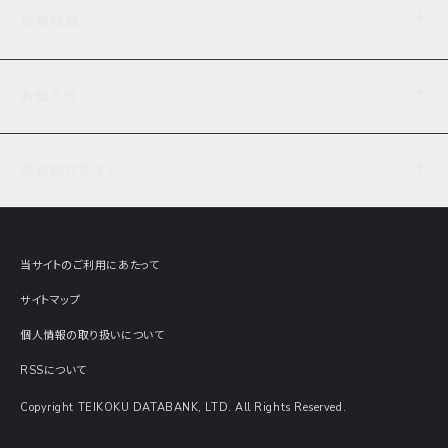
企業理念
TDB企業サーチ
ビジネスナレッジ
採用情報
事業内容
協力先専用コンテンツ
信用調査
ケーススタディ
お知らせ
データサービス
エピソードファイル
経営支援
社員インタビュー
ニュース
会社概要
仕事内容
会員向けサイト
セミナー情報
財務情報
募集要項・エントリー・マイページ
現在実施中のアンケート
全国事業所一覧
COSMOSNET
インターンシップ
共同研究実績
主要関連会社
TDB REPORT ONLINE
当サイトのご利用にあたって
動画でみる帝国データバンク
企業価値評価 Value Express
サイトマップ
数字でみる帝国データバンク
調査報告書に関するアンケート
個人情報の取り扱いについて
帝国データバンクの歴史
意外な所に帝国データバンク
RSSについて
Copyright TEIKOKU DATABANK, LTD. All Rights Reserved.