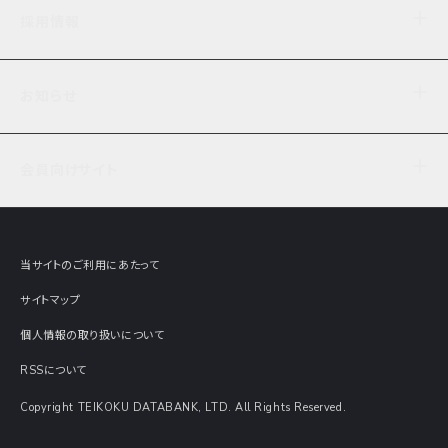
企業理念
TDB企業サーチ
ビジネスナレッジ
採用情報
事業内容
協力先専用コンテンツ
信用調査
ケーススタディ
お知らせ
データサービス
エピソードファイル
経営支援
社員インタビュー
ニュース
会社概要
仕事内容
会員向けサイト
セミナー情報
財務情報
募集要項・エントリー・マイページ
現在実施中のアンケート
全国事業所一覧
COSMOSNET
インターンシップ
共同研究実績
主要関連会社
TDB REPORT ONLINE
当サイトのご利用にあたって
動画でみる帝国データバンク
企業価値評価 Value Express
サイトマップ
数字でみる帝国データバンク
調査報告書に関するアンケート
個人情報の取り扱いについて
帝国データバンクの歴史
意外な所に帝国データバンク
RSSについて
Copyright TEIKOKU DATABANK, LTD. All Rights Reserved.