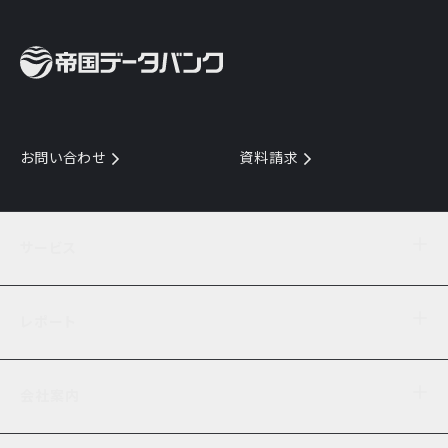
お問い合わせ
資料請求
サービス
目的からサービスを探す
レポート
サービス一覧を見る
TDB企業コード
倒産情報
データ連携サービス
会社案内
経済・経営
口座振替のご案内
業界動向