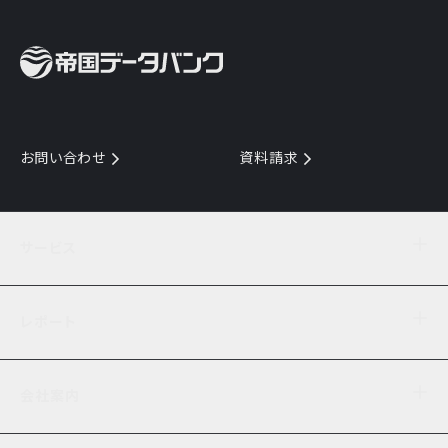
お問い合わせ
資料請求
サービス
目的からサービスを探す
レポート
サービス一覧を見る
TDB企業コード
倒産情報
データ連携サービス
会社案内
経済・経営
口座振替のご案内
業界動向