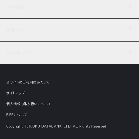
企業理念
TDB企業サーチ
ビジネスナレッジ
採用情報
事業内容
協力先専用コンテンツ
信用調査
ケーススタディ
お知らせ
データサービス
エピソードファイル
経営支援
社員インタビュー
ニュース
会社概要
仕事内容
会員向けサイト
セミナー情報
財務情報
募集要項・エントリー・マイページ
現在実施中のアンケート
全国事業所一覧
COSMOSNET
インターンシップ
共同研究実績
主要関連会社
TDB REPORT ONLINE
当サイトのご利用にあたって
動画でみる帝国データバンク
企業価値評価 Value Express
サイトマップ
数字でみる帝国データバンク
調査報告書に関するアンケート
個人情報の取り扱いについて
帝国データバンクの歴史
意外な所に帝国データバンク
RSSについて
Copyright TEIKOKU DATABANK, LTD. All Rights Reserved.