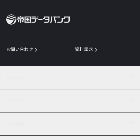
お問い合わせ
資料請求
サービス
目的からサービスを探す
レポート
サービス一覧を見る
TDB企業コード
倒産情報
データ連携サービス
会社案内
経済・経営
口座振替のご案内
業界動向