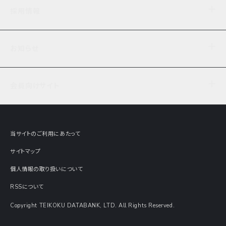
企業理念
TDB企業サーチ
ビジネスナレッジ
採用情報
事業内容
協力先専用コンテンツ
信用調査
ケーススタディ
お知らせ
データサービス
エピソードファイル
経営支援
社員インタビュー
ニュース
会社概要
仕事内容
会員向けサイト
セミナー情報
財務情報
募集要項・エントリー・マイページ
現在実施中のアンケート
全国事業所一覧
COSMOSNET
インターンシップ
共同研究実績
主要関連会社
TDB REPORT ONLINE
当サイトのご利用にあたって
動画でみる帝国データバンク
企業価値評価 Value Express
サイトマップ
数字でみる帝国データバンク
調査報告書に関するアンケート
個人情報の取り扱いについて
帝国データバンクの歴史
意外な所に帝国データバンク
RSSについて
Copyright TEIKOKU DATABANK, LTD. All Rights Reserved.