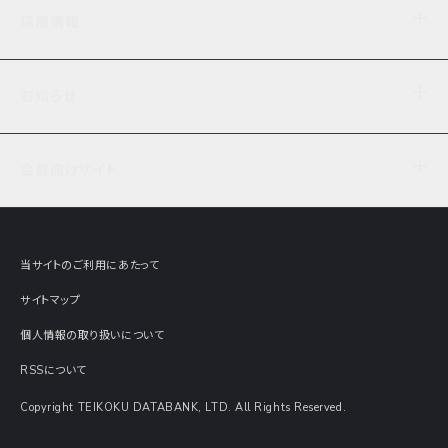
企業理念
TDB企業サーチ
ビジネスナレッジ
採用情報
事業内容
協力先専用コンテンツ
信用調査
ケーススタディ
お知らせ
データサービス
エピソードファイル
経営支援
社員インタビュー
ニュース
会社概要
仕事内容
会員向けサイト
セミナー情報
財務情報
募集要項・エントリー・マイページ
現在実施中のアンケート
全国事業所一覧
COSMOSNET
インターンシップ
共同研究実績
主要関連会社
TDB REPORT ONLINE
当サイトのご利用にあたって
動画でみる帝国データバンク
企業価値評価 Value Express
サイトマップ
数字でみる帝国データバンク
調査報告書に関するアンケート
個人情報の取り扱いについて
帝国データバンクの歴史
意外な所に帝国データバンク
RSSについて
Copyright TEIKOKU DATABANK, LTD. All Rights Reserved.