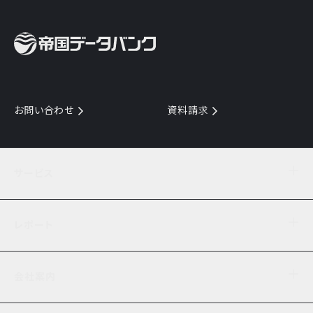
お問い合わせ
資料請求
サービス
目的からサービスを探す
レポート
サービス一覧を見る
TDB企業コード
倒産情報
データ連携サービス
会社案内
経済・経営
口座振替のご案内
業界動向