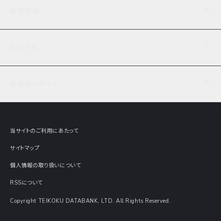
企業理念
TDB企業サーチ
ビジネスナレッジ
採用情報
事業内容
協力先専用コンテンツ
信用調査
ケーススタディ
お知らせ
データサービス
エピソードファイル
経営支援
社員インタビュー
ニュース
会社概要
仕事内容
会員向けサイト
セミナー情報
財務情報
募集要項・エントリー・マイページ
現在実施中のアンケート
全国事業所一覧
COSMOSNET
インターンシップ
共同研究実績
主要関連会社
TDB REPORT ONLINE
当サイトのご利用にあたって
動画でみる帝国データバンク
企業価値評価 Value Express
サイトマップ
数字でみる帝国データバンク
調査報告書に関するアンケート
個人情報の取り扱いについて
帝国データバンクの歴史
意外な所に帝国データバンク
RSSについて
Copyright TEIKOKU DATABANK, LTD. All Rights Reserved.