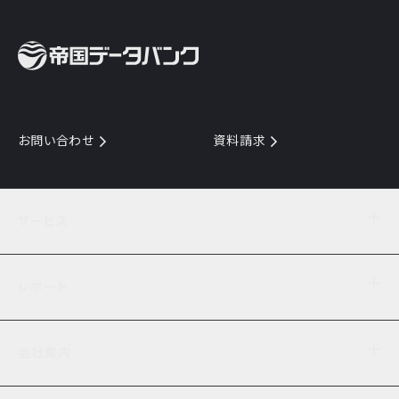
お問い合わせ
資料請求
サービス
目的からサービスを探す
レポート
サービス一覧を見る
TDB企業コード
倒産情報
データ連携サービス
会社案内
経済・経営
口座振替のご案内
業界動向