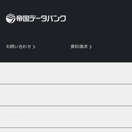
お問い合わせ
資料請求
サービス
目的からサービスを探す
レポート
サービス一覧を見る
TDB企業コード
倒産情報
データ連携サービス
会社案内
経済・経営
口座振替のご案内
業界動向