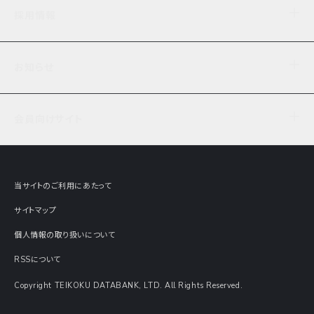
企業理念
TDB企業サーチ
ビジネスナレッジ
採用情報
事業内容
協力先専用コンテンツ
信用調査
ケーススタディ
お知らせ
データサービス
エピソードファイル
経営支援
社員インタビュー
ニュース
会社概要
仕事内容
会員向けサイト
セミナー情報
財務情報
募集要項・エントリー・マイページ
現在実施中のアンケート
全国事業所一覧
COSMOSNET
インターンシップ
共同研究実績
主要関連会社
TDB REPORT ONLINE
当サイトのご利用にあたって
動画でみる帝国データバンク
企業価値評価 Value Express
サイトマップ
数字でみる帝国データバンク
調査報告書に関するアンケート
個人情報の取り扱いについて
帝国データバンクの歴史
意外な所に帝国データバンク
RSSについて
Copyright TEIKOKU DATABANK, LTD. All Rights Reserved.