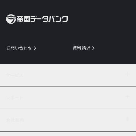
お問い合わせ
資料請求
サービス
目的からサービスを探す
レポート
サービス一覧を見る
TDB企業コード
倒産情報
データ連携サービス
会社案内
経済・経営
口座振替のご案内
業界動向