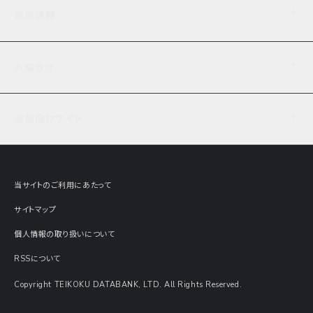
企業理念
TDB企業サーチ
ビジネスナレッジ
採用情報
事業内容
協力先専用コンテンツ
信用調査
ケーススタディ
お知らせ
データサービス
エピソードファイル
経営支援
社員インタビュー
ニュース
会社概要
仕事内容
会員向けサイト
セミナー情報
財務情報
募集要項・エントリー・マイページ
現在実施中のアンケート
全国事業所一覧
COSMOSNET
インターンシップ
共同研究実績
主要関連会社
TDB REPORT ONLINE
当サイトのご利用にあたって
動画でみる帝国データバンク
企業価値評価 Value Express
サイトマップ
数字でみる帝国データバンク
調査報告書に関するアンケート
個人情報の取り扱いについて
帝国データバンクの歴史
意外な所に帝国データバンク
RSSについて
Copyright TEIKOKU DATABANK, LTD. All Rights Reserved.