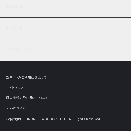
企業理念
TDB企業サーチ
ビジネスナレッジ
採用情報
事業内容
協力先専用コンテンツ
信用調査
ケーススタディ
お知らせ
データサービス
エピソードファイル
経営支援
社員インタビュー
ニュース
会社概要
仕事内容
会員向けサイト
セミナー情報
財務情報
募集要項・エントリー・マイページ
現在実施中のアンケート
全国事業所一覧
COSMOSNET
インターンシップ
共同研究実績
主要関連会社
TDB REPORT ONLINE
当サイトのご利用にあたって
動画でみる帝国データバンク
企業価値評価 Value Express
サイトマップ
数字でみる帝国データバンク
調査報告書に関するアンケート
個人情報の取り扱いについて
帝国データバンクの歴史
意外な所に帝国データバンク
RSSについて
Copyright TEIKOKU DATABANK, LTD. All Rights Reserved.