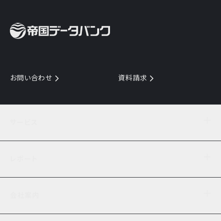
お問い合わせ
資料請求
サービス
目的からサービスを探す
レポート
サービス一覧を見る
TDB企業コード
倒産情報
データ連携サービス
会社案内
経済・経営
口座振替のご案内
業界動向