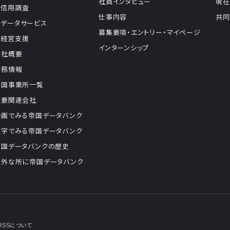
社員インタビュー
現在
信用調査
仕事内容
共同
データサービス
募集要項・エントリー・マイページ
経営支援
インターンシップ
会社概要
財務情報
全国事業所一覧
主要関連会社
動画でみる帝国データバンク
数字でみる帝国データバンク
帝国データバンクの歴史
意外な所に帝国データバンク
RSSについて