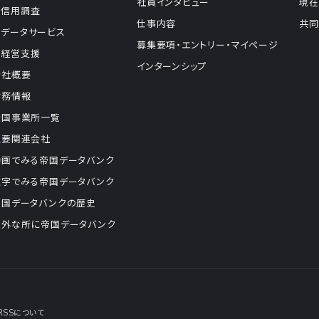
社員インタビュー
現在
信用調査
仕事内容
共同
データサービス
募集要項・エントリー・マイページ
経営支援
インターンシップ
会社概要
財務情報
全国事業所一覧
主要関連会社
動画でみる帝国データバンク
数字でみる帝国データバンク
帝国データバンクの歴史
意外な所に帝国データバンク
RSSについて