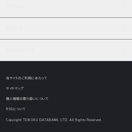
企業理念
TDB企業サーチ
ビジネスナレッジ
採用情報
事業内容
協力先専用コンテンツ
信用調査
ケーススタディ
お知らせ
データサービス
エピソードファイル
経営支援
社員インタビュー
ニュース
会社概要
仕事内容
会員向けサイト
セミナー情報
財務情報
募集要項・エントリー・マイページ
現在実施中のアンケート
全国事業所一覧
COSMOSNET
インターンシップ
共同研究実績
主要関連会社
TDB REPORT ONLINE
当サイトのご利用にあたって
動画でみる帝国データバンク
企業価値評価 Value Express
サイトマップ
数字でみる帝国データバンク
調査報告書に関するアンケート
個人情報の取り扱いについて
帝国データバンクの歴史
意外な所に帝国データバンク
RSSについて
Copyright TEIKOKU DATABANK, LTD. All Rights Reserved.