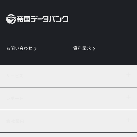
お問い合わせ
資料請求
サービス
目的からサービスを探す
レポート
サービス一覧を見る
TDB企業コード
倒産情報
データ連携サービス
会社案内
経済・経営
口座振替のご案内
業界動向