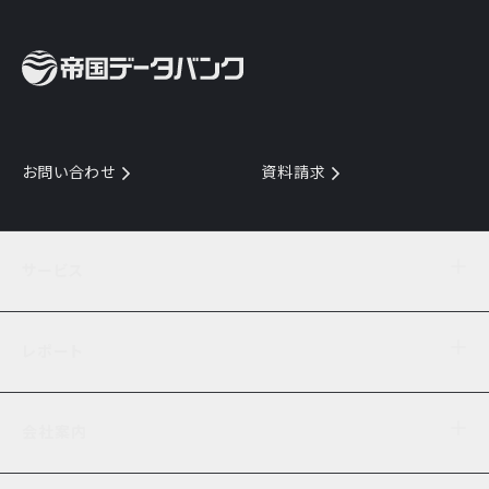
お問い合わせ
資料請求
サービス
目的からサービスを探す
レポート
サービス一覧を見る
TDB企業コード
倒産情報
データ連携サービス
会社案内
経済・経営
口座振替のご案内
業界動向