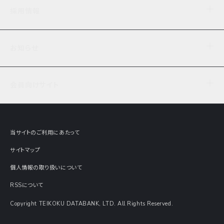
企業理念
TDB企業サーチ
ビジネスナレッジ
採用情報
事業内容
協力先専用コンテンツ
信用調査
ケーススタディ
お知らせ
データサービス
エピソードファイル
経営支援
社員インタビュー
ニュース
会社概要
仕事内容
会員向けサイト
セミナー情報
財務情報
募集要項・エントリー・マイページ
現在実施中のアンケート
全国事業所一覧
COSMOSNET
インターンシップ
共同研究実績
主要関連会社
TDB REPORT ONLINE
当サイトのご利用にあたって
動画でみる帝国データバンク
企業価値評価 Value Express
サイトマップ
数字でみる帝国データバンク
調査報告書に関するアンケート
個人情報の取り扱いについて
帝国データバンクの歴史
意外な所に帝国データバンク
RSSについて
Copyright TEIKOKU DATABANK, LTD. All Rights Reserved.