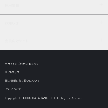
企業理念
TDB企業サーチ
ビジネスナレッジ
採用情報
事業内容
協力先専用コンテンツ
信用調査
ケーススタディ
お知らせ
データサービス
エピソードファイル
経営支援
社員インタビュー
ニュース
会社概要
仕事内容
会員向けサイト
セミナー情報
財務情報
募集要項・エントリー・マイページ
現在実施中のアンケート
全国事業所一覧
COSMOSNET
インターンシップ
共同研究実績
主要関連会社
TDB REPORT ONLINE
当サイトのご利用にあたって
動画でみる帝国データバンク
企業価値評価 Value Express
サイトマップ
数字でみる帝国データバンク
調査報告書に関するアンケート
個人情報の取り扱いについて
帝国データバンクの歴史
意外な所に帝国データバンク
RSSについて
Copyright TEIKOKU DATABANK, LTD. All Rights Reserved.