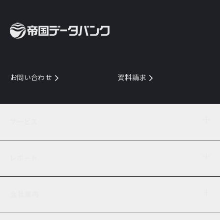
お問い合わせ
資料請求
サービス
目的からサービスを探す
レポート
サービス一覧を見る
TDB企業コード
倒産情報
データ連携サービス
会社案内
経済・経営
口座振替のご案内
業界動向