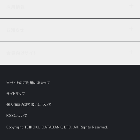
企業理念
TDB企業サーチ
ビジネスナレッジ
採用情報
事業内容
協力先専用コンテンツ
信用調査
ケーススタディ
お知らせ
データサービス
エピソードファイル
経営支援
社員インタビュー
ニュース
会社概要
仕事内容
会員向けサイト
セミナー情報
財務情報
募集要項・エントリー・マイページ
現在実施中のアンケート
全国事業所一覧
COSMOSNET
インターンシップ
共同研究実績
主要関連会社
TDB REPORT ONLINE
当サイトのご利用にあたって
動画でみる帝国データバンク
企業価値評価 Value Express
サイトマップ
数字でみる帝国データバンク
調査報告書に関するアンケート
個人情報の取り扱いについて
帝国データバンクの歴史
意外な所に帝国データバンク
RSSについて
Copyright TEIKOKU DATABANK, LTD. All Rights Reserved.