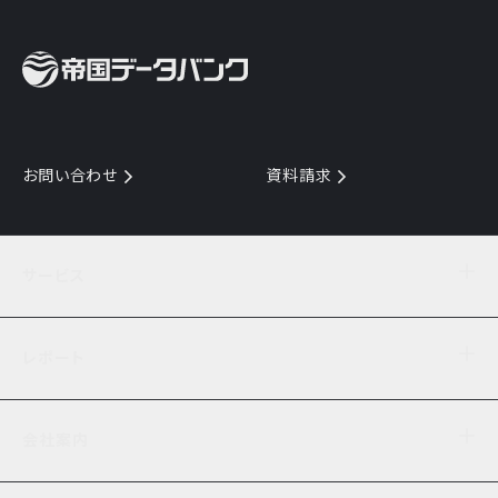
お問い合わせ
資料請求
サービス
目的からサービスを探す
レポート
サービス一覧を見る
TDB企業コード
倒産情報
データ連携サービス
会社案内
経済・経営
口座振替のご案内
業界動向