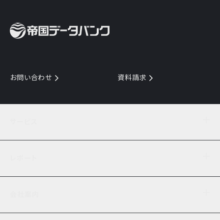
お問い合わせ
資料請求
サービス
目的からサービスを探す
レポート
サービス一覧を見る
TDB企業コード
倒産情報
データ連携サービス
会社案内
経済・経営
口座振替のご案内
業界動向