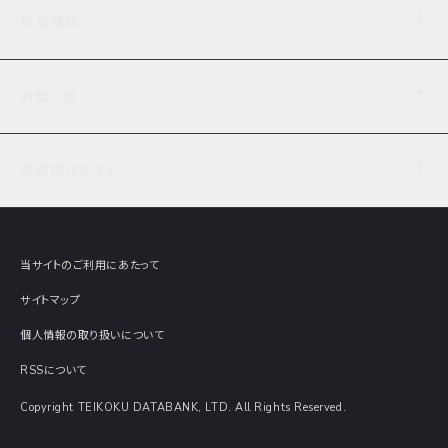
企業理念
TDB企業サーチ
ビジネスナレッジ
採用情報
事業内容
協力先専用コンテンツ
信用調査
ケーススタディ
お知らせ
データサービス
エピソードファイル
経営支援
社員インタビュー
ニュース
会社概要
仕事内容
会員向けサイト
セミナー情報
財務情報
募集要項・エントリー・マイページ
現在実施中のアンケート
全国事業所一覧
COSMOSNET
インターンシップ
共同研究実績
主要関連会社
TDB REPORT ONLINE
当サイトのご利用にあたって
動画でみる帝国データバンク
企業価値評価 Value Express
サイトマップ
数字でみる帝国データバンク
調査報告書に関するアンケート
個人情報の取り扱いについて
帝国データバンクの歴史
意外な所に帝国データバンク
RSSについて
Copyright TEIKOKU DATABANK, LTD. All Rights Reserved.