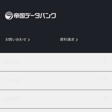
お問い合わせ
資料請求
サービス
目的からサービスを探す
レポート
サービス一覧を見る
TDB企業コード
倒産情報
データ連携サービス
会社案内
経済・経営
口座振替のご案内
業界動向