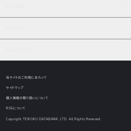
企業理念
TDB企業サーチ
ビジネスナレッジ
採用情報
事業内容
協力先専用コンテンツ
信用調査
ケーススタディ
お知らせ
データサービス
エピソードファイル
経営支援
社員インタビュー
ニュース
会社概要
仕事内容
会員向けサイト
セミナー情報
財務情報
募集要項・エントリー・マイページ
現在実施中のアンケート
全国事業所一覧
COSMOSNET
インターンシップ
共同研究実績
主要関連会社
TDB REPORT ONLINE
当サイトのご利用にあたって
動画でみる帝国データバンク
企業価値評価 Value Express
サイトマップ
数字でみる帝国データバンク
調査報告書に関するアンケート
個人情報の取り扱いについて
帝国データバンクの歴史
意外な所に帝国データバンク
RSSについて
Copyright TEIKOKU DATABANK, LTD. All Rights Reserved.